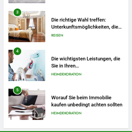
Unterkunftsmöglichkeiten, die
Ihr Reiseerlebnis bereichern
REISEN
4
Die wichtigsten Leistungen, die
Sie in Ihren
Hausrenovierungsplan
HEIMDEKORATION
aufnehmen sollten
5
Worauf Sie beim Immobilie
kaufen unbedingt achten sollten
HEIMDEKORATION
6
Wichtige Dienstleistungen, die
dafür sorgen, dass Ihre
Immobilie funktionsfähig und
HEIMDEKORATION