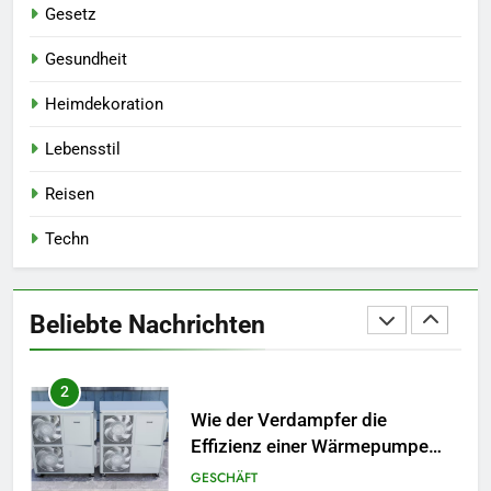
Gesetz
8
Wichtige Upgrades, die jeder
Gesundheit
Hausbesitzer bei einer
Heimdekoration
Renovierung in Betracht ziehen
HEIMDEKORATION
sollte
Lebensstil
1
Reisen
Ein Überblick über die
verschiedenen Arten von
Techn
Rechtsexperten: Wer ist für was
GESETZ
zuständig?
2
Beliebte Nachrichten
Wie der Verdampfer die
Effizienz einer Wärmepumpe
verbessert
GESCHÄFT
3
Die richtige Wahl treffen: