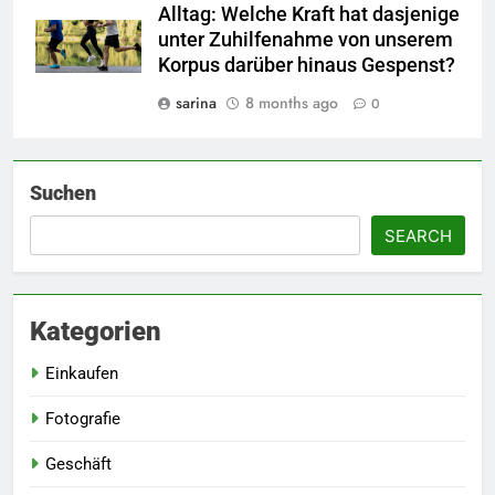
Alltag: Welche Kraft hat dasjenige
unter Zuhilfenahme von unserem
Korpus darüber hinaus Gespenst?
5
sarina
8 months ago
0
Worauf Sie beim Immobilie
kaufen unbedingt achten sollten
HEIMDEKORATION
Suchen
6
SEARCH
Wichtige Dienstleistungen, die
dafür sorgen, dass Ihre
Immobilie funktionsfähig und
HEIMDEKORATION
Kategorien
optisch ansprechend bleibt
Einkaufen
7
So optimiert Drucklufttechnik
Fotografie
Ihre industrielle Produktion
TECHN
Geschäft