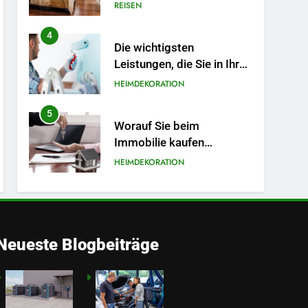
die Ihr Reiseerlebnis
REISEN
bereichern
4
Die wichtigsten
Leistungen, die Sie in Ihren
Hausrenovierungsplan
HEIMDEKORATION
aufnehmen sollten
5
Worauf Sie beim
Immobilie kaufen
unbedingt achten sollten
HEIMDEKORATION
6
Wichtige Dienstleistungen,
die dafür sorgen, dass
Ihre Immobilie
HEIMDEKORATION
Neueste Blogbeiträge
funktionsfähig und
optisch ansprechend
7
So optimiert
bleibt
Drucklufttechnik Ihre