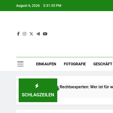
Skip
August 6, 2026
3:31:56 PM
to
content
EINKAUFEN
FOTOGRAFIE
GESCHÄFT
e verschiedenen Arten von Rechtsexperten: Wer ist für was zus
SCHLAGZEILEN