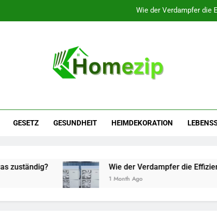
Wie der Verdampfer die 
Die richtige Wahl treffen: Unterkunftsmöglichk
Die wichtigsten Leistungen, die Sie in Ihren 
Ein Überblick über die verschiedenen Arten von Rech
Wie der Verdampfer die 
Die richtige Wahl treffen: Unterkunftsmöglichk
GESETZ
GESUNDHEIT
HEIMDEKORATION
LEBENSS
Die wichtigsten Leistungen, die Sie in Ihren 
tändig?
Wie der Verdampfer die Effizienz ei
1 Month Ago