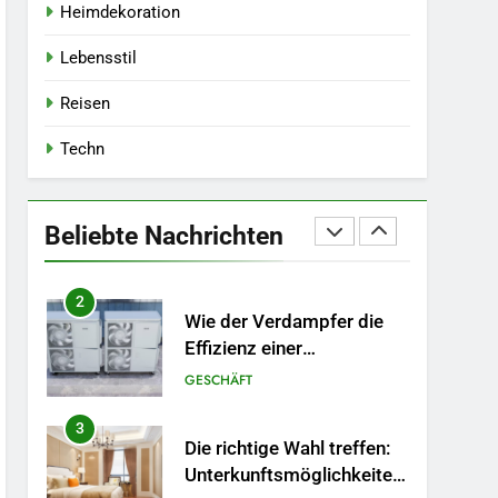
TECHN
Heimdekoration
8
Lebensstil
Wichtige Upgrades, die
jeder Hausbesitzer bei
Reisen
einer Renovierung in
HEIMDEKORATION
Betracht ziehen sollte
Techn
1
Ein Überblick über die
verschiedenen Arten von
Beliebte Nachrichten
Rechtsexperten: Wer ist
GESETZ
für was zuständig?
2
Wie der Verdampfer die
Effizienz einer
Wärmepumpe verbessert
GESCHÄFT
3
Die richtige Wahl treffen:
Unterkunftsmöglichkeiten,