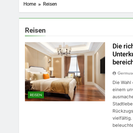
Home
Reisen
Reisen
Die ric
Unterk
bereic
Germus
Die Wahl 
einem unv
REISEN
ausmachen
Stadtlebe
Rückzugso
vielfälti
beleuchte