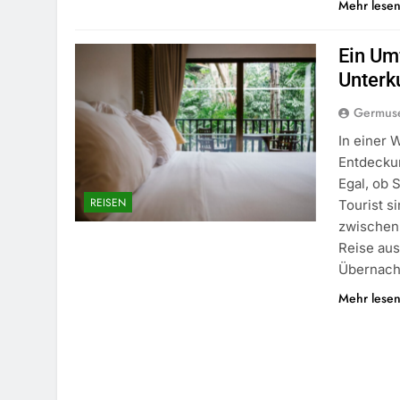
Mehr lese
Ein Um
Unterk
Germus
In einer 
Entdeckun
Egal, ob 
REISEN
Tourist s
zwischen
Reise aus
Übernach
Mehr lese