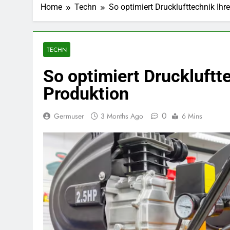
Home
Techn
So optimiert Drucklufttechnik Ihre
TECHN
So optimiert Druckluftte
Produktion
0
Germuser
3 Months Ago
6 Mins