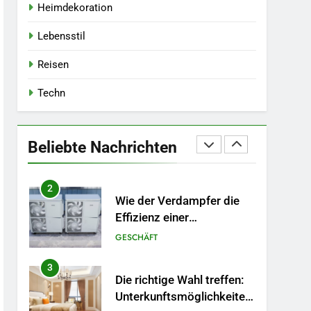
TECHN
Heimdekoration
8
Lebensstil
Wichtige Upgrades, die
jeder Hausbesitzer bei
Reisen
einer Renovierung in
HEIMDEKORATION
Betracht ziehen sollte
Techn
1
Ein Überblick über die
verschiedenen Arten von
Beliebte Nachrichten
Rechtsexperten: Wer ist
GESETZ
für was zuständig?
2
Wie der Verdampfer die
Effizienz einer
Wärmepumpe verbessert
GESCHÄFT
3
Die richtige Wahl treffen:
Unterkunftsmöglichkeiten,