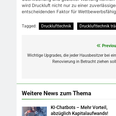
wird Druckluft nicht nur zu einer zuverlässi
entscheidenden Faktor für Wettbewerbsfähigk
Tagged:
Drucklufttechnik
Drucklufttechnik trä
Previou
Post
navigation
Wichtige Upgrades, die jeder Hausbesitzer bei ein
Renovierung in Betracht ziehen soll
Weitere News zum Thema
KI-Chatbots – Mehr Vorteil,
abzüglich Kapitalaufwands!