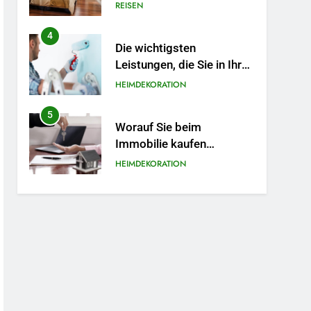
die Ihr Reiseerlebnis
REISEN
bereichern
4
Die wichtigsten
Leistungen, die Sie in Ihren
Hausrenovierungsplan
HEIMDEKORATION
aufnehmen sollten
5
Worauf Sie beim
Immobilie kaufen
unbedingt achten sollten
HEIMDEKORATION
6
Wichtige Dienstleistungen,
die dafür sorgen, dass
Ihre Immobilie
HEIMDEKORATION
funktionsfähig und
optisch ansprechend
7
So optimiert
bleibt
Drucklufttechnik Ihre