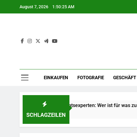
Skip
August 7, 2026
1:50:25 AM
to
content
EINKAUFEN
FOTOGRAFIE
GESCHÄFT
enen Arten von Rechtsexperten: Wer ist für was zuständig?
SCHLAGZEILEN