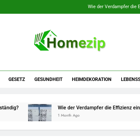
Wie der Verdampfer die 
Die richtige Wahl treffen: Unterkunftsmöglichk
Die wichtigsten Leistungen, die Sie in Ihren 
Ein Überblick über die verschiedenen Arten von Rech
Wie der Verdampfer die 
Die richtige Wahl treffen: Unterkunftsmöglichk
GESETZ
GESUNDHEIT
HEIMDEKORATION
LEBENSS
Die wichtigsten Leistungen, die Sie in Ihren 
Wie der Verdampfer die Effizienz einer Wärmep
1 Month Ago