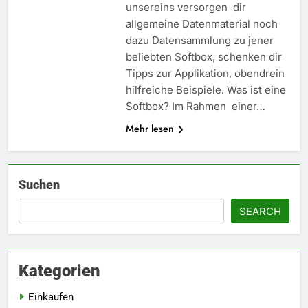
unsereins versorgen dir
allgemeine Datenmaterial noch
dazu Datensammlung zu jener
beliebten Softbox, schenken dir
Tipps zur Applikation, obendrein
hilfreiche Beispiele. Was ist eine
Softbox? Im Rahmen einer…
Mehr lesen
5
Worauf Sie beim Immobilie
Suchen
kaufen unbedingt achten sollten
SEARCH
HEIMDEKORATION
6
Kategorien
Wichtige Dienstleistungen, die
dafür sorgen, dass Ihre
Einkaufen
Immobilie funktionsfähig und