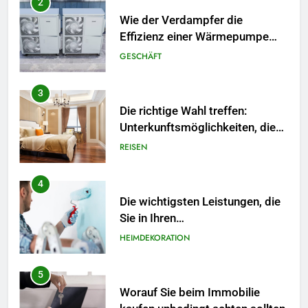
2
Wie der Verdampfer die
Effizienz einer Wärmepumpe
verbessert
GESCHÄFT
3
Die richtige Wahl treffen:
Unterkunftsmöglichkeiten, die
Ihr Reiseerlebnis bereichern
REISEN
4
Die wichtigsten Leistungen, die
Sie in Ihren
Hausrenovierungsplan
HEIMDEKORATION
aufnehmen sollten
5
Worauf Sie beim Immobilie