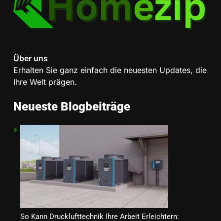
Wichtige Upgrades, die jeder
Hausbesitzer bei einer
Renovierung in Betracht ziehen
HEIMDEKORATION
sollte
Über uns
1
Erhalten Sie ganz einfach die neuesten Updates, die
Ein Überblick über die
Ihre Welt prägen.
verschiedenen Arten von
Rechtsexperten: Wer ist für was
GESETZ
Neueste Blogbeiträge
zuständig?
2
Wie der Verdampfer die
Effizienz einer Wärmepumpe
verbessert
GESCHÄFT
3
Die richtige Wahl treffen:
So Kann Drucklufttechnik Ihre Arbeit Erleichtern:
Unterkunftsmöglichkeiten, die