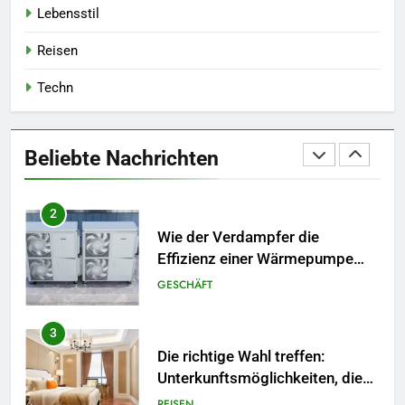
Lebensstil
verschiedenen Arten von
Rechtsexperten: Wer ist für was
GESETZ
Reisen
zuständig?
Techn
2
Wie der Verdampfer die
Effizienz einer Wärmepumpe
Beliebte Nachrichten
verbessert
GESCHÄFT
3
Die richtige Wahl treffen:
Unterkunftsmöglichkeiten, die
Ihr Reiseerlebnis bereichern
REISEN
4
Die wichtigsten Leistungen, die
Sie in Ihren
Hausrenovierungsplan
HEIMDEKORATION