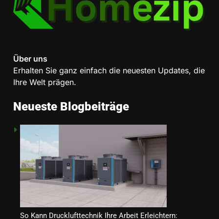
8
Wichtige Upgrades, die jeder
Hausbesitzer bei einer
Renovierung in Betracht ziehen
HEIMDEKORATION
sollte
Über uns
1
Erhalten Sie ganz einfach die neuesten Updates, die
Ein Überblick über die
Ihre Welt prägen.
verschiedenen Arten von
Rechtsexperten: Wer ist für was
GESETZ
Neueste Blogbeiträge
zuständig?
2
Wie der Verdampfer die
Effizienz einer Wärmepumpe
verbessert
GESCHÄFT
3
Die richtige Wahl treffen:
So Kann Drucklufttechnik Ihre Arbeit Erleichtern:
Unterkunftsmöglichkeiten, die