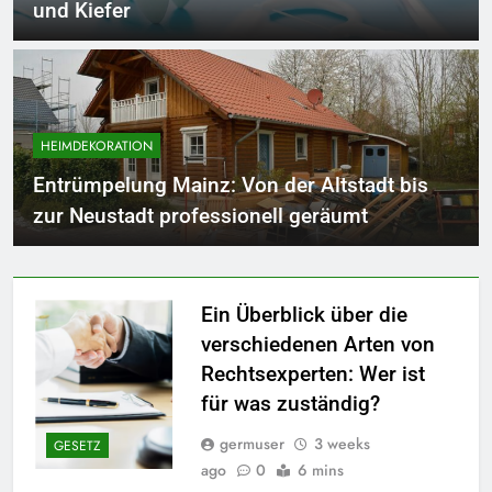
und Kiefer
HEIMDEKORATION
Entrümpelung Mainz: Von der Altstadt bis
zur Neustadt professionell geräumt
Ein Überblick über die
verschiedenen Arten von
Rechtsexperten: Wer ist
für was zuständig?
germuser
3 weeks
GESETZ
ago
0
6 mins