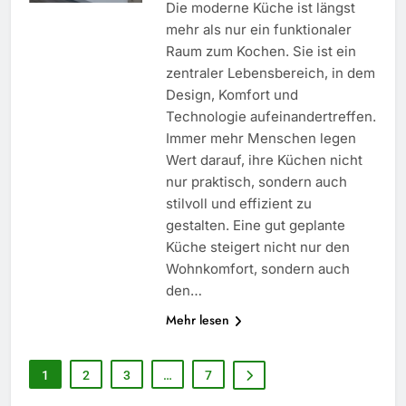
Die moderne Küche ist längst
mehr als nur ein funktionaler
Raum zum Kochen. Sie ist ein
zentraler Lebensbereich, in dem
Design, Komfort und
Technologie aufeinandertreffen.
Immer mehr Menschen legen
Wert darauf, ihre Küchen nicht
nur praktisch, sondern auch
stilvoll und effizient zu
gestalten. Eine gut geplante
Küche steigert nicht nur den
Wohnkomfort, sondern auch
den…
5
Mehr lesen
Worauf Sie beim Immobilie
kaufen unbedingt achten sollten
1
2
3
…
7
HEIMDEKORATION