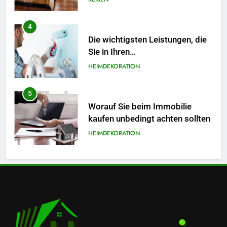
aufnehmen sollten
5
Worauf Sie beim Immobilie
kaufen unbedingt achten sollten
HEIMDEKORATION
6
Wichtige Dienstleistungen, die
dafür sorgen, dass Ihre
Immobilie funktionsfähig und
HEIMDEKORATION
optisch ansprechend bleibt
7
So optimiert Drucklufttechnik
Ihre industrielle Produktion
TECHN